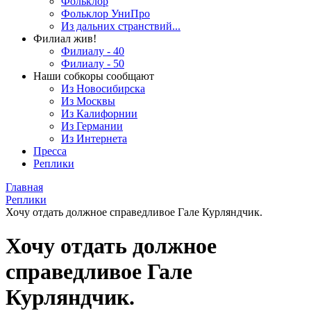
Фольклор
Фольклор УниПро
Из дальних странствий...
Филиал жив!
Филиалу - 40
Филиалу - 50
Наши собкоры сообщают
Из Новосибирска
Из Москвы
Из Калифорнии
Из Германии
Из Интернета
Пресса
Реплики
Главная
Реплики
Хочу отдать должное справедливое Гале Курляндчик.
Хочу отдать должное
справедливое Гале
Курляндчик.