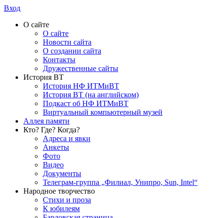
Вход
О сайте
О сайте
Новости сайта
О создании сайта
Контакты
Дружественные сайты
История ВТ
История НФ ИТМиВТ
История ВТ (на английском)
Подкаст об НФ ИТМиВТ
Виртуальный компьютерный музей
Аллея памяти
Кто? Где? Когда?
Адреса и явки
Анкеты
Фото
Видео
Документы
Телеграм-группа „Филиал, Унипро, Sun, Intel“
Народное творчество
Стихи и проза
К юбилеям
Бардовская страница