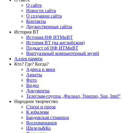
О сайте
Новости сайта
О создании сайта
Контакты
Дружественные сайты
История ВТ
История НФ ИТМиВТ
История ВТ (на английском)
Подкаст об НФ ИТМиВТ
Виртуальный компьютерный музей
Аллея памяти
Кто? Где? Когда?
Адреса и явки
Анкеты
Фото
Видео
Документы
Телеграм-группа „Филиал, Унипро, Sun, Intel“
Народное творчество
Стихи и проза
К юбилеям
Бардовская страница
Воспоминания
Шизель&Ко