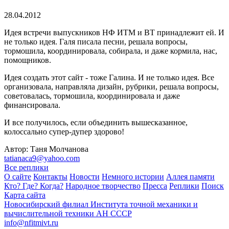
28.04.2012
Идея встречи выпускников НФ ИТМ и ВТ принадлежит ей. И
не только идея. Галя писала песни, решала вопросы,
тормошила, координировала, собирала, и даже кормила, нас,
помощников.
Идея создать этот сайт - тоже Галина. И не только идея. Все
организовала, направляла дизайн, рубрики, решала вопросы,
советовалась, тормошила, координировала и даже
финансировала.
И все получилось, если объединить вышесказанное,
колоссально супер-дупер здорово!
Автор: Таня Молчанова
tatianaca9@yahoo.com
Все реплики
О сайте
Контакты
Новости
Немного истории
Аллея памяти
Кто? Где? Когда?
Народное творчество
Пресса
Реплики
Поиск
Карта сайта
Новосибирский филиал
Института точной механики и
вычислительной техники АН СССР
info@nfitmivt.ru