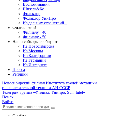
Воспоминания
Шизель&Ко
Фольклор
Фольклор УниПро
Из дальних странствий...
Филиал жив!
Филиалу - 40
Филиалу - 50
Наши собкоры сообщают
Из Новосибирска
Из Москвы
Из Калифорнии
Из Германии
Из Интернета
Пресса
Реплики
Новосибирский филиал
Института точной механики
и вычислительной техники АН СССР
Телеграм-группа «Филиал, Унипро, Sun, Intel»
Поиск
Войти
О сайте