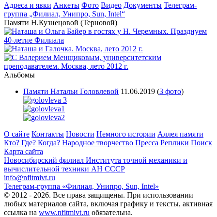
Адреса и явки
Анкеты
Фото
Видео
Документы
Телеграм-
группа „Филиал, Унипро, Sun, Intel“
Памяти Н.Кузнецовой (Терновой)
Альбомы
Памяти Натальи Головлевой
11.06.2019
(
3 фото
)
О сайте
Контакты
Новости
Немного истории
Аллея памяти
Кто? Где? Когда?
Народное творчество
Пресса
Реплики
Поиск
Карта сайта
Новосибирский филиал
Института точной механики и
вычислительной техники АН СССР
info@nfitmivt.ru
Телеграм-группа «Филиал, Унипро, Sun, Intel»
© 2012 - 2026. Все права защищены. При использовании
любых материалов сайта, включая графику и тексты, активная
ссылка на
www.nfitmivt.ru
обязательна.