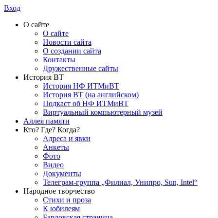
Вход
О сайте
О сайте
Новости сайта
О создании сайта
Контакты
Дружественные сайты
История ВТ
История НФ ИТМиВТ
История ВТ (на английском)
Подкаст об НФ ИТМиВТ
Виртуальный компьютерный музей
Аллея памяти
Кто? Где? Когда?
Адреса и явки
Анкеты
Фото
Видео
Документы
Телеграм-группа „Филиал, Унипро, Sun, Intel“
Народное творчество
Стихи и проза
К юбилеям
Бардовская страница