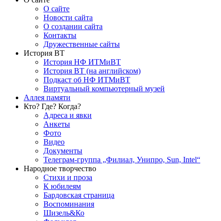
О сайте
Новости сайта
О создании сайта
Контакты
Дружественные сайты
История ВТ
История НФ ИТМиВТ
История ВТ (на английском)
Подкаст об НФ ИТМиВТ
Виртуальный компьютерный музей
Аллея памяти
Кто? Где? Когда?
Адреса и явки
Анкеты
Фото
Видео
Документы
Телеграм-группа „Филиал, Унипро, Sun, Intel“
Народное творчество
Стихи и проза
К юбилеям
Бардовская страница
Воспоминания
Шизель&Ко