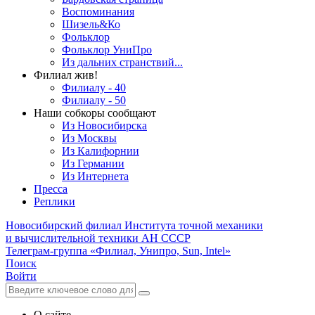
Воспоминания
Шизель&Ко
Фольклор
Фольклор УниПро
Из дальних странствий...
Филиал жив!
Филиалу - 40
Филиалу - 50
Наши собкоры сообщают
Из Новосибирска
Из Москвы
Из Калифорнии
Из Германии
Из Интернета
Пресса
Реплики
Новосибирский филиал
Института точной механики
и вычислительной техники АН СССР
Телеграм-группа «Филиал, Унипро, Sun, Intel»
Поиск
Войти
О сайте