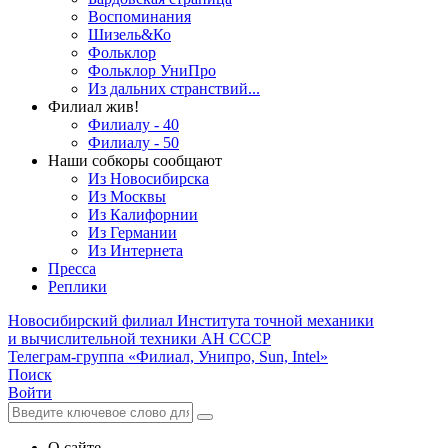
Воспоминания
Шизель&Ко
Фольклор
Фольклор УниПро
Из дальних странствий...
Филиал жив!
Филиалу - 40
Филиалу - 50
Наши собкоры сообщают
Из Новосибирска
Из Москвы
Из Калифорнии
Из Германии
Из Интернета
Пресса
Реплики
Новосибирский филиал
Института точной механики
и вычислительной техники АН СССР
Телеграм-группа «Филиал, Унипро, Sun, Intel»
Поиск
Войти
О сайте