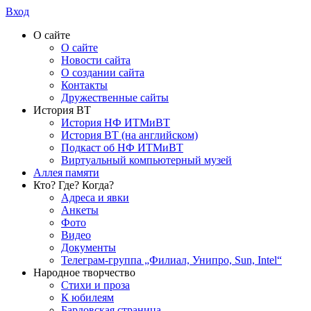
Вход
О сайте
О сайте
Новости сайта
О создании сайта
Контакты
Дружественные сайты
История ВТ
История НФ ИТМиВТ
История ВТ (на английском)
Подкаст об НФ ИТМиВТ
Виртуальный компьютерный музей
Аллея памяти
Кто? Где? Когда?
Адреса и явки
Анкеты
Фото
Видео
Документы
Телеграм-группа „Филиал, Унипро, Sun, Intel“
Народное творчество
Стихи и проза
К юбилеям
Бардовская страница