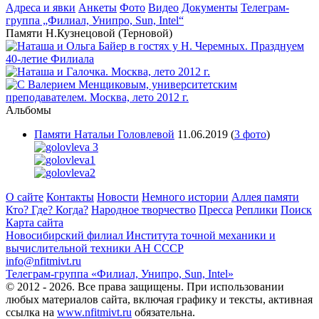
Адреса и явки
Анкеты
Фото
Видео
Документы
Телеграм-
группа „Филиал, Унипро, Sun, Intel“
Памяти Н.Кузнецовой (Терновой)
Альбомы
Памяти Натальи Головлевой
11.06.2019
(
3 фото
)
О сайте
Контакты
Новости
Немного истории
Аллея памяти
Кто? Где? Когда?
Народное творчество
Пресса
Реплики
Поиск
Карта сайта
Новосибирский филиал
Института точной механики и
вычислительной техники АН СССР
info@nfitmivt.ru
Телеграм-группа «Филиал, Унипро, Sun, Intel»
© 2012 - 2026. Все права защищены. При использовании
любых материалов сайта, включая графику и тексты, активная
ссылка на
www.nfitmivt.ru
обязательна.