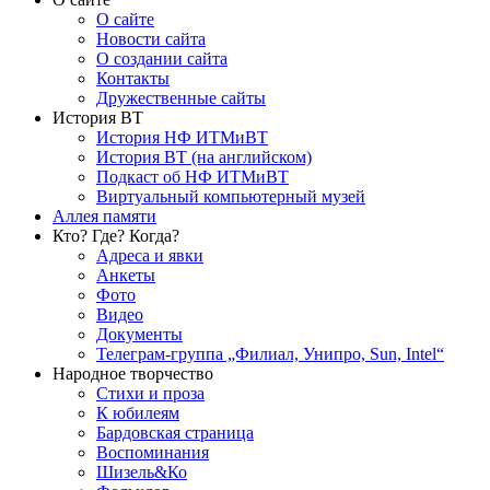
О сайте
Новости сайта
О создании сайта
Контакты
Дружественные сайты
История ВТ
История НФ ИТМиВТ
История ВТ (на английском)
Подкаст об НФ ИТМиВТ
Виртуальный компьютерный музей
Аллея памяти
Кто? Где? Когда?
Адреса и явки
Анкеты
Фото
Видео
Документы
Телеграм-группа „Филиал, Унипро, Sun, Intel“
Народное творчество
Стихи и проза
К юбилеям
Бардовская страница
Воспоминания
Шизель&Ко